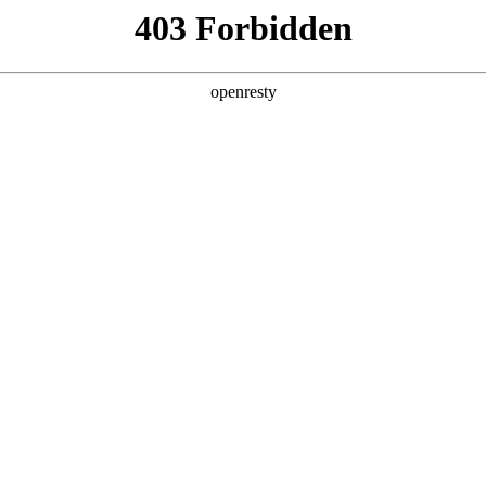
产品及服务
行业解决方案
合作伙伴
投资者关系
O真人数码以“AI for Process”驱动企
2026 / 04 / 30
”系列活动之原力企业虾城市巡游·武汉行圆满落幕。EVO真人数码携“算力底座
控Token成本、基于平台能力的全流程驱动业务自动化，以及三位一
难题。结合现场实景演示、专家交流互动等形式，为与会者搭建从技术认