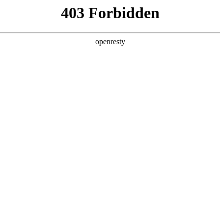
产品及服务
行业解决方案
合作伙伴
投资者关系
，EVO真人数码携手江苏纺知云破题传统产业数字
2026 / 04 / 10